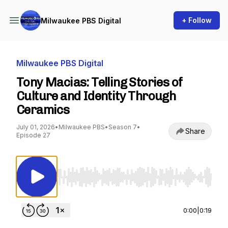
+ Follow
Milwaukee PBS Digital
Milwaukee PBS Digital
Tony Macias: Telling Stories of
Culture and Identity Through
Ceramics
July 01, 2026
•
Milwaukee PBS
•
Season 7
•
Share
Episode 27
Use Left/Right to seek, Home/End to jump to st
0:00
|
0:19